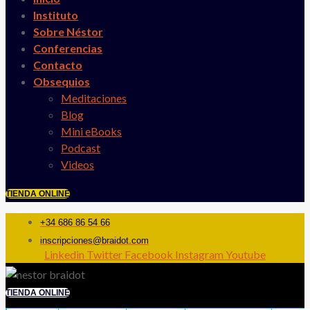
Instituto
Sobre Néstor
Conferencias
Contacto
Obsequios
Meditaciones
Blog
Mini eBooks
Podcast
Videos
TIENDA ONLINE
+34 686 86 54 66
inscripciones@braidot.com
Linkedin
Twitter
Facebook
Instagram
Youtube
TIENDA ONLINE