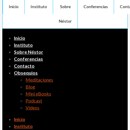
Inicio
Instituto
Sobre
Conferencias
Cont
Néstor
Inicio
Instituto
Sobre Néstor
Conferencias
Contacto
Obsequios
Meditaciones
Blog
Mini eBooks
Podcast
Videos
Inicio
Instituto