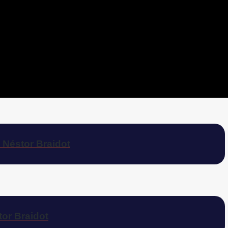
 Néstor Braidot
tor Braidot