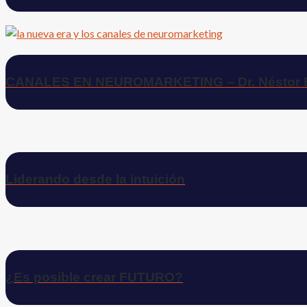
CANALES EN NEUROMARKETING – Dr. Néstor B
Liderando desde la intuición
¿Es posible crear FUTURO?