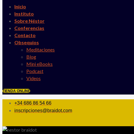
Inicio
Instituto
Sobre Néstor
Conferencias
Contacto
Obsequios
Meditaciones
Blog
Mini eBooks
Podcast
Videos
TIENDA ONLINE
+34 686 86 54 66
inscripciones@braidot.com