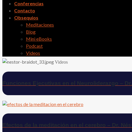
Conferencias
Contacto
Obsequios
Meditaciones
Blog
Mini eBooks
Podcast
Videos
Videos
Funciones Ejecutivas en el Neuroliderazgo – Dr.
Efectos de la meditación en el cerebro – Dr. Nés