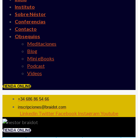
Instituto
Sobre Néstor
Conferencias
Contacto
Obsequios
Meditaciones
Blog
Mini eBooks
Podcast
Videos
TIENDA ONLINE
+34 686 86 54 66
inscripciones@braidot.com
Linkedin
Twitter
Facebook
Instagram
Youtube
TIENDA ONLINE