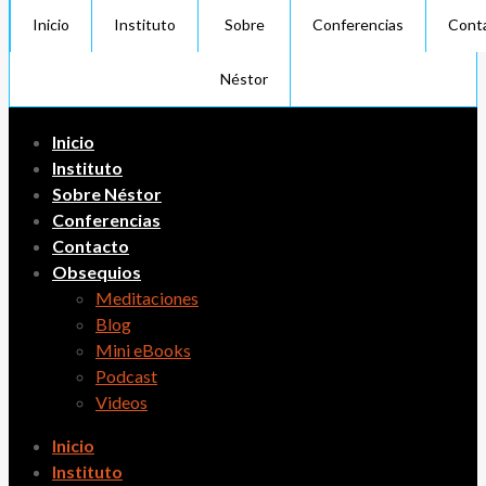
Inicio
Instituto
Sobre
Conferencias
Cont
Néstor
Inicio
Instituto
Sobre Néstor
Conferencias
Contacto
Obsequios
Meditaciones
Blog
Mini eBooks
Podcast
Videos
Inicio
Instituto