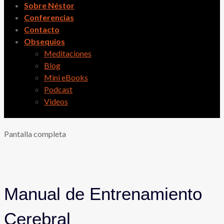
Sobre Néstor
Conferencias
Contacto
Obsequios
Meditaciones
Blog
Mini eBooks
Podcast
Videos
Pantalla completa
Manual de Entrenamiento
Cerebral